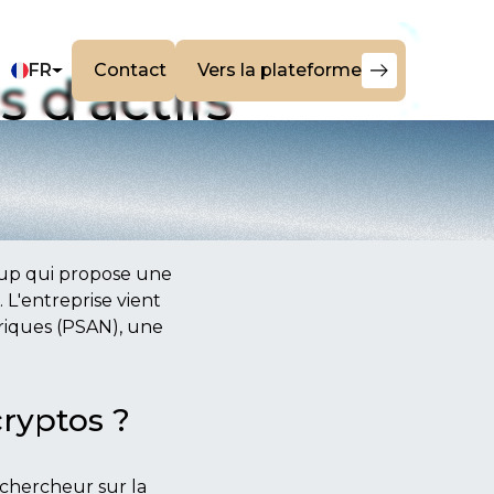
FR
Contact
Vers la plateforme
Contact
Vers
 d'actifs
la
plateforme
tup qui propose une
 L'entreprise vient
ériques (PSAN), une
ryptos ?
 chercheur sur la