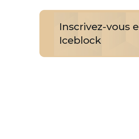
souhaitent garder une longueur d'avance
dans le monde en pleine évolution de la
finance numérique.
Inscrivez-vous 
Iceblock