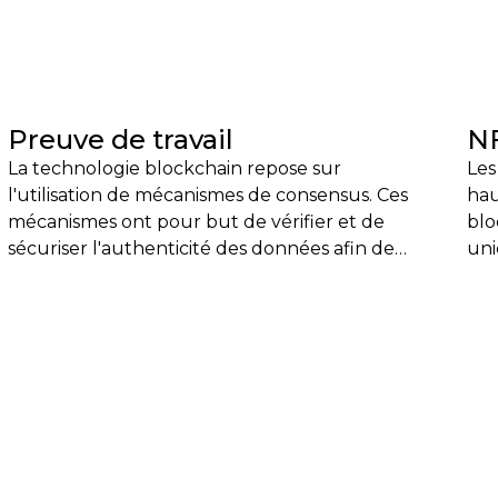
Preuve de travail
N
La technologie blockchain repose sur
Les
l'utilisation de mécanismes de consensus. Ces
hau
mécanismes ont pour but de vérifier et de
blo
sécuriser l'authenticité des données afin de
uni
supprimer le besoin d'intermédiaires de
car
contrôle. Bitcoin, la première des
d'a
cryptomonnaies, reposait sur la preuve de
imm
travail (ou proof of work) afin de permettre
l'a
aux particuliers de réaliser des échanges sans
avoir à recourir à une banque.